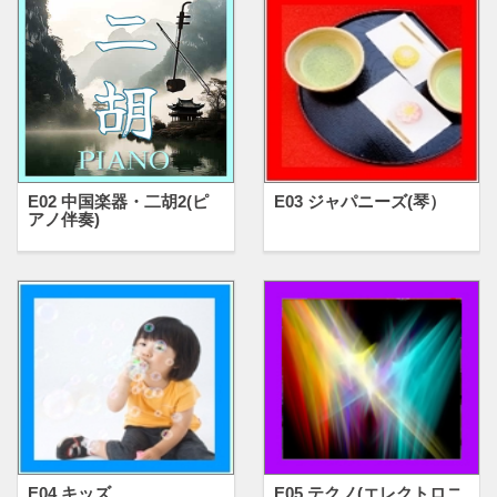
E02 中国楽器・二胡2(ピ
E03 ジャパニーズ(琴）
アノ伴奏)
E04 キッズ
E05 テクノ(エレクトロニ